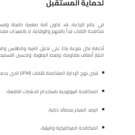
لحماية المستقبل
في عالم الزراعة، قد تكون آفة صغيرة كفيلة بإفس
مكافحة الآفات تبدأ بالفهم والوقاية، لا بالمبيدات فقط
نُخطط لكل مزرعة بناءً على تحليل التربة والطقس والد
اختيار أصناف مقاومة، وضبط الرطوبة، وتحسين التسميد ل
نتبنى نهج الإدارة المتكاملة للآفات (IPM) الذي يجمع بين:
المكافحة البيولوجية باستخدام الحشرات النافعة،
الرصد المبكر بمصائد ذكية،
المكافحة الميكانيكية والبيئية،