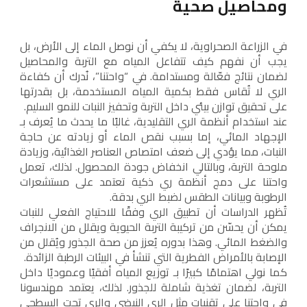
ومحاصيل صحية
في الزراعة الصحراوية، لا يكفي أن نوصل الماء إلى الأرض، بل
يجب أن نفهم كيف تتفاعل المياه مع التربة والمحاصيل
لضمان نتائج فعّالة ومستدامة. في “واحتنا”، نُدرك أن كفاءة
الري لا تُقاس فقط بكمية المياه المستخدمة، بل بقدرتها
على تحقيق توازن بيئي داخل التربة وتحفيز النبات للنمو السليم.
عند استخدام أنظمة الري التقليدية، غالبًا ما يحدث ما يُعرف بـ
الإجهاد المائي، إما بسبب نقص الماء أو زيادته عن حاجة
النبات، مما يؤدي إلى ضعف امتصاص العناصر الغذائية، وزيادة
ملوحة التربة، وبالتالي انخفاض جودة المحصول. لذلك، تعمل
واحتنا على دمج أنظمة ري ذكية تعتمد على مستشعرات
الرطوبة وبيانات الطقس لضبط الري بدقة.
تُظهر الدراسات أن تطبيق الري وفقًا للاحتياج الفعلي للنبات
يمكن أن يحسّن من تركيبة التربة الحيوية ويقلل من الانجراف
والضغط المائي. وهذا بدوره يُعزز من صحة الجذور ويُقلل من
الإصابة بالأمراض الفطرية التي تنشأ في البيئات الرطبة الزائدة.
كما نولي اهتمامًا كبيرًا بـ توزيع المياه أفقيًا وعموديًا داخل
التربة، لضمان تغذية شاملة للجذور. لذلك، يعتمد مهندسونا
في واحتنا على تقنيات مثل الري النبضي والري تحت السطحي