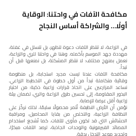
مكافحة الآفات في واحتنا: الوقاية
أولًا… والشراكة أساس النجاح
في الزراعة، لا تنتظر الآفات دعوة لتظهر، بل تتسلل في غفلة،
مهددة جهد الموسم بأكمله. وهنا في واحتنا للري والزراعة،
نعمل بمنهج مختلف: لا ننتظر المشكلة، بل نمنعها قبل أن
تبدأ.
مكافحة الآفات عندنا ليست مجرد استجابة، بل منظومة
وقائية متكاملة تبدأ من أول خطوة في التخطيط الزراعي.
نساعد المزارعين على اتخاذ قرارات زراعية ذكية: من اختيار
البذور المقاومة، إلى تحسين طرق الزراعة والري، لضمان بيئة
زراعية أقل عرضة للإصابة.
نؤمن أن الأرض النظيفة تُثمر محصولًا سليمًا، لذلك نركّز على
النظافة الزراعية، والتخلص من بقايا المحاصيل، ومراقبة
الحشائش التي قد تكون مأوى للآفات. كما نُشجع استخدام
المصائد الفيرمونية والوحدات الجاذبة، لرصد الآفات مبكرًا،
وتحديد موعد التدخل بدقة.